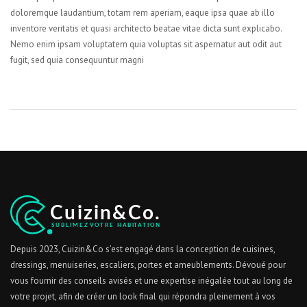
doloremque laudantium, totam rem aperiam, eaque ipsa quae ab illo
inventore veritatis et quasi architecto beatae vitae dicta sunt explicabo.
Nemo enim ipsam voluptatem quia voluptas sit aspernatur aut odit aut
fugit, sed quia consequuntur magni
Depuis 2023, Cuizin&Co s’est engagé dans la conception de cuisines,
dressings, menuiseries, escaliers, portes et ameublements. Dévoué pour
vous fournir des conseils avisés et une expertise inégalée tout au long de
votre projet, afin de créer un look final qui répondra pleinement à vos