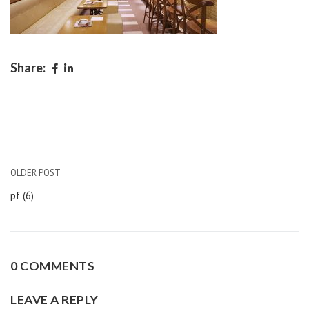
Share:
Navigation
OLDER POST
de
pf (6)
l’article
0 COMMENTS
LEAVE A REPLY