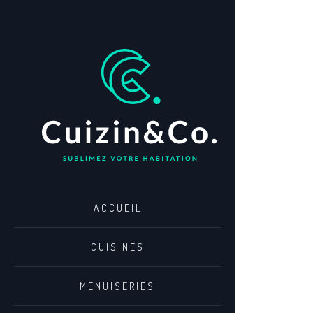
Es
ACCUEIL
Nos
meu
CUISINES
ra
MENUISERIES
Nos s