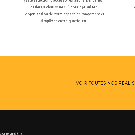
vaste sélection d’accessoires (tiroirs, penderies,
casiers à chaussures…) pour
optimiser
l’organisation
de votre espace de rangement et
simplifier votre quotidien
.
VOIR TOUTES NOS RÉALI