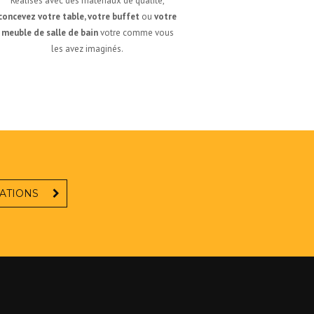
Réalisés avec des matériaux de qualité,
concevez votre
table, votre buffet
ou
votre
meuble de salle de bain
votre comme vous
les avez imaginés.
SATIONS