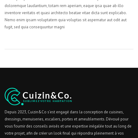
doloremque laudantium, totam rem aperiam, eaque ipsa quae ab illo
inventore veritatis et quasi architecto beatae vitae dicta sunt explicabo.
Nemo enim ipsam voluptatem quia voluptas sit aspernatur aut odit aut
fugit, sed quia consequuntur magni
Depuis 2023, Cuizin&Co s’est engagé dans la conception de cuisines,
dressings, menuiseries, escaliers, portes et ameublements. Dévoué pour
vous fournir des conseils avisés et une expertise inégalée tout au long de
votre projet, afin de créer un look final qui répondra pleinement à vos