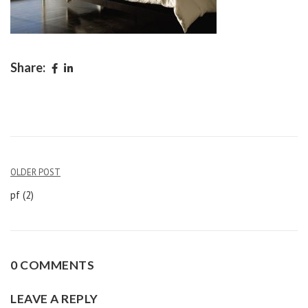
Share:
Navigation
OLDER POST
de
pf (2)
l’article
0 COMMENTS
LEAVE A REPLY