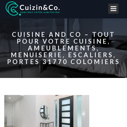
CUISINE AND CO – TOUT
POUR VOTRE CUISINE,
AMEUBLEMENTS,
MENUISERIE, ESCALIERS,
PORTES 31770 COLOMIERS