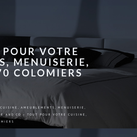
T POUR VOTRE
, MENUISERIE,
70 COLOMIERS
 CUISINE, AMEUBLEMENTS, MENUISERIE,
NE AND CO – TOUT POUR VOTRE CUISINE,
OMIERS